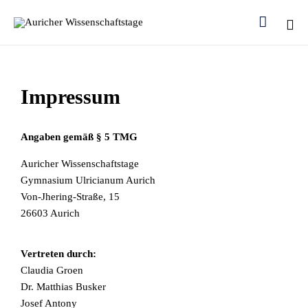

Ski
to
con
Impressum
Angaben gemäß § 5 TMG
Auricher Wissenschaftstage
Gymnasium Ulricianum Aurich
Von-Jhering-Straße, 15
26603 Aurich
Vertreten durch:
Claudia Groen
Dr. Matthias Busker
Josef Antony