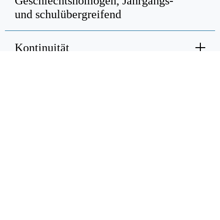
Geschlechtshomogen, Jahrgangs-
und schulübergreifend
Kontinuität
Kommunikation zwischen
Öffentlichkeit und Wissenschaft
KOOPERATIONSPARTNER
FÖRDERER