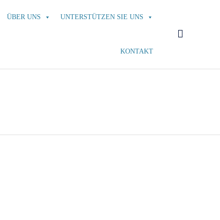
Skip
ÜBER UNS
UNTERSTÜTZEN SIE UNS
to
content

KONTAKT