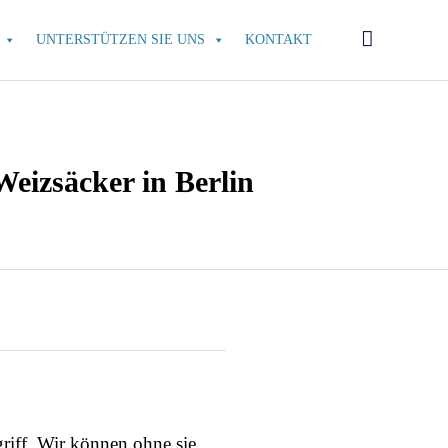
Skip

UNTERSTÜTZEN SIE UNS
KONTAKT
to
content
Weizsäcker in Berlin
riff. Wir können ohne sie