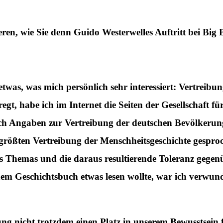
ren, wie Sie denn Guido Westerwelles Auftritt bei Big B
twas, was mich persönlich sehr interessiert: Vertreib
egt, habe ich im Internet die Seiten der Gesellschaft f
ch Angaben zur Vertreibung der deutschen Bevölkerun
größten Vertreibung der Menschheitsgeschichte gesproc
s Themas und die daraus resultierende Toleranz gegenü
em Geschichtsbuch etwas lesen wollte, war ich verwund
g nicht trotzdem einen Platz in unserem Bewusstsein f