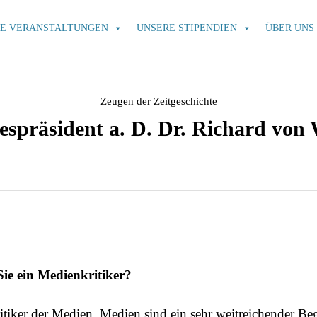
E VERANSTALTUNGEN
UNSERE STIPENDIEN
ÜBER UNS
Category
Zeugen der Zeitgeschichte
spräsident a. D. Dr. Richard von 
Sie ein Medienkritiker?
tiker der Medien. Medien sind ein sehr weitreichender Beg