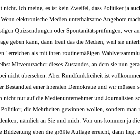
 nicht. Ich meine, es ist kein Zweifel, dass Politiker ja a
 Wenn elektronische Medien unterhaltsame Angebote mac
ustigen Quizsendungen oder Spontanitätsprüfungen, wer am 
age geben kann, dann freut das die Medien, weil sie unterha
den" erreichen als mit ihren routinemäßigen Wahlversamml
 selbst Mitverursacher dieses Zustandes, an dem sie nun ger
bei nicht übersehen. Aber Rundfunkfreiheit ist vollkommen 
barer Bestandteil einer liberalen Demokratie und wir müssen 
h nicht nur auf die Medienunternehmer und Journalisten 
f Politiker, die Mehrheiten gewinnen wollen, sondern man 
denken, nämlich an Sie und mich. Von uns kommen ja die 
Bildzeitung eben die größte Auflage erreicht, dann liegt e