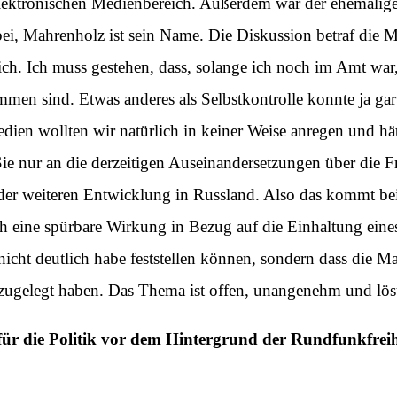
elektronischen Medienbereich. Außerdem war der ehemalige
ei, Mahrenholz ist sein Name. Die Diskussion betraf die M
ich. Ich muss gestehen, dass, solange ich noch im Amt war
en sind. Etwas anderes als Selbstkontrolle konnte ja gar
dien wollten wir natürlich in keiner Weise anregen und hät
e nur an die derzeitigen Auseinandersetzungen über die Fr
 der weiteren Entwicklung in Russland. Also das kommt bei 
ich eine spürbare Wirkung in Bezug auf die Einhaltung ei
icht deutlich habe feststellen können, sondern dass die Mar
zugelegt haben. Das Thema ist offen, unangenehm und lös
g für die Politik vor dem Hintergrund der Rundfunkfrei