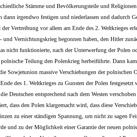
erschiedliche Stämme und Bevölkerungsteile und Religione
ch dann irgendwo festigen und niederlassen und dadurch G
der Vertreibung vor allem am Ende des 2. Weltkrieges erleb
s- und Vernichtungskrieg begonnen haben, den Hitler zunä
das nicht funktionierte, nach der Unterwerfung der Polen 
 polnische Teilung den Polenkrieg herbeiführte. Dann kam
 die Sowjetunion massive Verschiebungen der polnischen 
 Ende des 1. Weltkrieges zu Gunsten der Polen festgesetzt
ss die Deutschen entsprechend nach dem Westen verschobe
ert, dass den Polen klargemacht wird, dass diese Verschie
ovinzen zu einer ständigen Spannung, um nicht zu sagen Fe
e und zu der Möglichkeit einer Garantie der neuen polni