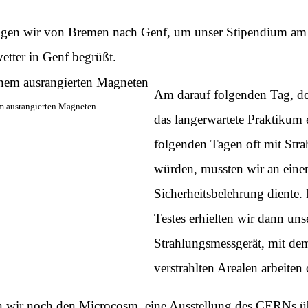
gen wir von Bremen nach Genf, um unser Stipendium am
tter in Genf begrüßt.
Am darauf folgenden Tag, d
aus­rangierten Ma­gneten
das langerwartete Praktikum 
folgenden Tagen oft mit St
würden, mussten wir an einem
Sicherheitsbelehrung diente.
Testes erhielten wir dann uns
Strahlungsmessgerät, mit dem
verstrahlten Arealen arbeiten 
n wir noch den Microcosm, eine Ausstellung des CERNs übe