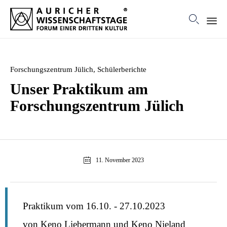

Ski
to
con
Category
Forschungszentrum Jülich
,
Schülerberichte
Unser Praktikum am
Forschungszentrum Jülich
11. November 2023
Praktikum vom 16.10. - 27.10.2023
von Keno Liebermann und Keno Nieland