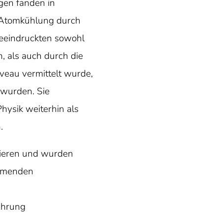
ngen fanden in
 Atomkühlung durch
beeindruckten sowohl
n, als auch durch die
veau vermittelt wurde,
 wurden. Sie
Physik weiterhin als
.
tieren und wurden
ommenden
̈hrung