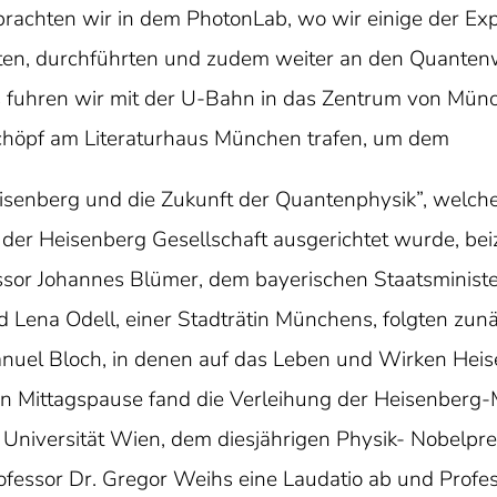
rachten wir in dem PhotonLab, wo wir einige der Ex
tten, durchführten und zudem weiter an den Quantenwu
fuhren wir mit der U-Bahn in das Zentrum von Münc
Schöpf am Literaturhaus München trafen, um dem
enberg und die Zukunft der Quantenphysik”, welches
 der Heisenberg Gesellschaft ausgerichtet wurde, b
sor Johannes Blümer, dem bayerischen Staatsministe
ena Odell, einer Stadträtin Münchens, folgten zunä
uel Bloch, in denen auf das Leben und Wirken Hei
n Mittagspause fand die Verleihung der Heisenberg-M
Universität Wien, dem diesjährigen Physik- Nobelpreis
ofessor Dr. Gregor Weihs eine Laudatio ab und Profes