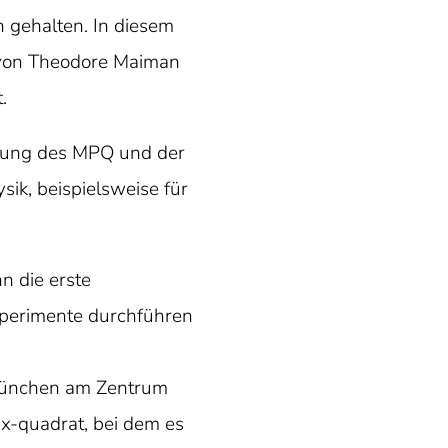
 gehalten. In diesem
0 von Theodore Maiman
.
htung des MPQ und der
ik, beispielsweise für
n die erste
xperimente durchführen
München am Zentrum
x-quadrat, bei dem es