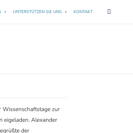
Skip

S
UNTERSTÜTZEN SIE UNS
KONTAKT
to
content
er Wissenschaftstage zur
n eigeladen. Alexander
begrüßte der