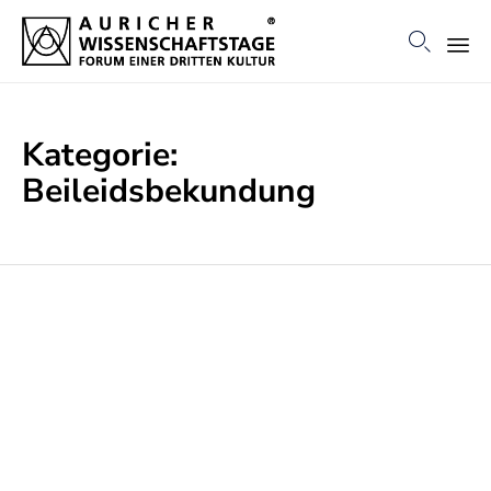

Ski
to
Kategorie:
con
Beileidsbekundung